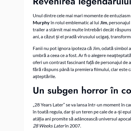
Revenirea legendarului 
Unul dintre cele mai mari momente de entuziasm g
Murphy
în rolul emblematic al lui
Jim
, personajul
trailer a stârnit mai multe întrebări decât răspun
ani, a căzut și el pradă virusului ucigaș, transfo
Fanii nu pot ignora ipoteza că Jim, odată simbol al 
umbră a ceea ce a fost. Ar fi o alegere neașteptată
oferi un contrast fascinant față de personajul d
fără răspuns până la premiera filmului, clar este c
așteptările.
Un subgen horror în co
„28 Years Later” se va lansa într-un moment în c
în toată regula, dar și un teren pe cale de a-și ep
atâția ani promite să adâncească universul apocal
28 Weeks Later
în 2007.