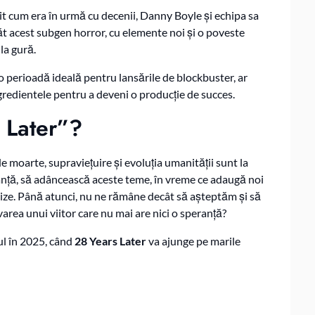
dit cum era în urmă cu decenii, Danny Boyle și echipa sa
ăt acest subgen horror, cu elemente noi și o poveste
la gură.
r-o perioadă ideală pentru lansările de blockbuster, ar
gredientele pentru a deveni o producție de succes.
 Later”?
e moarte, supraviețuire și evoluția umanității sunt la
uranță, să adâncească aceste teme, în vreme ce adaugă noi
cize. Până atunci, nu ne rămâne decât să așteptăm și să
area unui viitor care nu mai are nici o speranță?
ul în 2025, când
28 Years Later
va ajunge pe marile