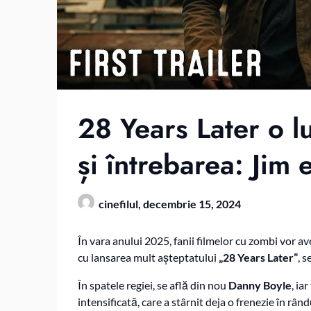
28 Years Later o l
și întrebarea: Jim
cinefilul,
decembrie 15, 2024
În vara anului 2025, fanii filmelor cu zombi vor av
cu lansarea mult așteptatului
„28 Years Later”
, s
În spatele regiei, se află din nou
Danny Boyle
, ia
intensificată, care a stârnit deja o frenezie în rân