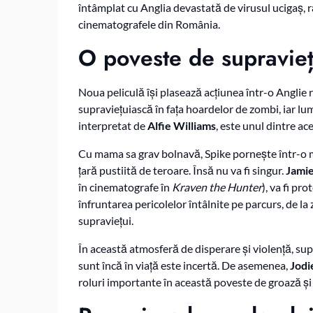
întâmplat cu Anglia devastată de virusul ucigaș, r
cinematografele din România.
O poveste de supraviețu
Noua peliculă își plasează acțiunea într-o Anglie
supraviețuiască în fața hoardelor de zombi, iar lu
interpretat de
Alfie Williams
, este unul dintre ace
Cu mama sa grav bolnavă, Spike pornește într-o m
țară pustiită de teroare. Însă nu va fi singur.
Jami
în cinematografe în
Kraven the Hunter
), va fi pr
înfruntarea pericolelor întâlnite pe parcurs, de la
supraviețui.
În această atmosferă de disperare și violență, supr
sunt încă în viață este incertă. De asemenea,
Jodi
roluri importante în această poveste de groază și 