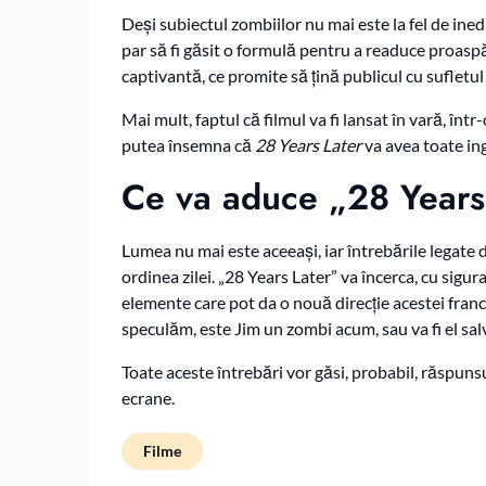
Deși subiectul zombiilor nu mai este la fel de ine
par să fi găsit o formulă pentru a readuce proasp
captivantă, ce promite să țină publicul cu sufletul 
Mai mult, faptul că filmul va fi lansat în vară, înt
putea însemna că
28 Years Later
va avea toate in
Ce va aduce „28 Years
Lumea nu mai este aceeași, iar întrebările legate d
ordinea zilei. „28 Years Later” va încerca, cu sig
elemente care pot da o nouă direcție acestei fran
speculăm, este Jim un zombi acum, sau va fi el salv
Toate aceste întrebări vor găsi, probabil, răspuns
ecrane.
Filme