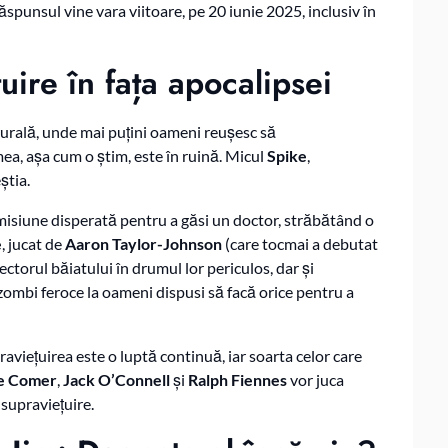
ăspunsul vine vara viitoare, pe 20 iunie 2025, inclusiv în
ire în fața apocalipsei
 rurală, unde mai puțini oameni reușesc să
mea, așa cum o știm, este în ruină. Micul
Spike
,
știa.
isiune disperată pentru a găsi un doctor, străbătând o
e
, jucat de
Aaron Taylor-Johnson
(care tocmai a debutat
otectorul băiatului în drumul lor periculos, dar și
 zombi feroce la oameni dispusi să facă orice pentru a
aviețuirea este o luptă continuă, iar soarta celor care
e Comer
,
Jack O’Connell
și
Ralph Fiennes
vor juca
supraviețuire.