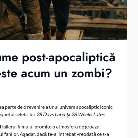
ume post-apocaliptică
 este acum un zombi?
ea parte de o revenire a unui univers apocaliptic iconic,
equel al celebrilor
28 Days Later
și
28 Weeks Later
.
r trailerul filmului promite o atmosferă de groază
dul fanilor. Așadar, dacă te-ai întrebat vreodată ce s-a