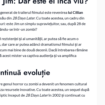
Jim: Dar este el încă viu?
enerat de trailerul filmului este revenirea
lui Cillian
 său din
28 Days Later
. Cu toate acestea, un cadru din
suri: este Jim un simplu supraviețuitor, sau, după 28 de
rmându-se într-un zombi?
rezistenței și al umanității, ar putea să fie acum o
, dar care ar putea adânci dramatismul filmului și ar
e acum mai bine de două decenii. Dacă întrebarea rămâne
ă acest mister va captiva audiența și va amplifica
ntinuă evoluție
are genul horror cu zombi a devenit un fenomen cultural
uiza resursele inovative. Cu toate acestea, un sequel după
iptic început de
28 Days Later
în 2002 și continuat cu