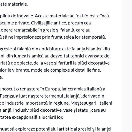
este materiale.
i plină de inovație. Aceste materiale au fost folosite încă
cuințe private. Civilizațiile antice, precum cea
opere remarcabile în gresie și faianță, care au
nuă să ne impresioneze prin frumusețea lor atemporală.
esie și faianță din antichitate este faianța islamică din
nii din lumea islamică au dezvoltat tehnici avansate de
riată de obiecte, de la vase și farfurii la plăci decorative
lorile vibrante, modelele complexe și detaliile fine,
e.
 cunoscut o renaștere în Europa, iar ceramica italiană a
 Faenza, a luat naștere termenul „faianță”, derivat din
t o industrie importantă în regiune. Meșteșugarii italieni
ianță, inclusiv plăci decorative, vase și statui, care au
tatea excepțională a lucrării lor.
t să exploreze potențialul artistic al gresiei și faianței,