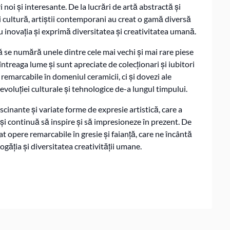
noi și interesante. De la lucrări de artă abstractă și
 cultură, artiștii contemporani au creat o gamă diversă
 cu inovația și exprimă diversitatea și creativitatea umană.
ță se numără unele dintre cele mai vechi și mai rare piese
întreaga lume și sunt apreciate de colecționari și iubitori
remarcabile în domeniul ceramicii, ci și dovezi ale
 evoluției culturale și tehnologice de-a lungul timpului.
ascinante și variate forme de expresie artistică, care a
 și continuă să inspire și să impresioneze în prezent. De
eat opere remarcabile în gresie și faianță, care ne încântă
ogăția și diversitatea creativității umane.