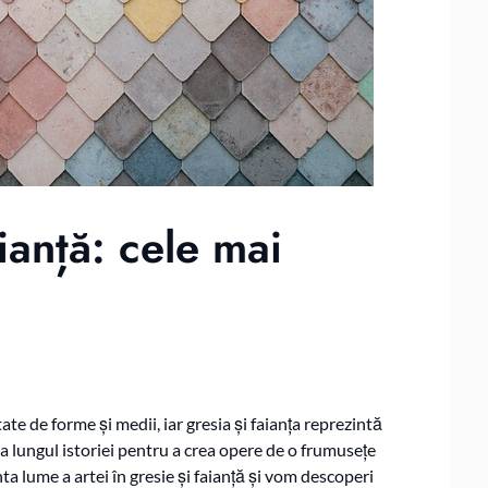
aianță: cele mai
te de forme și medii, iar gresia și faianța reprezintă
-a lungul istoriei pentru a crea opere de o frumusețe
ta lume a artei în gresie și faianță și vom descoperi