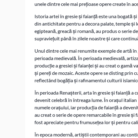
unele dintre cele mai prețioase opere create în ac
Istoria artei în gresie și faianță este una bogată ș
din antichitate pentru a decora palate, temple și lo
egipteană, greacă și romană, au produs o serie de 
supraviețuit până în zilele noastre și care conti
Unul dintre cele mai renumite exemple de artă în gr
perioada medievală. În perioada medievală, artiza
producție a gresiei și faianței și au creat o gamă va
și pereți de mozaic. Aceste opere se disting prin cu
reflectând bogăția și rafinamentul culturii islamic
În perioada Renașterii, arta în gresie și faianță a
devenit celebră în întreaga lume. În orașul italian
numele orașului, iar producția de faianță a deveni
au creat o serie de opere remarcabile în gresie și fa
fost apreciate pentru frumusețea lor și pentru cali
În epoca modernă, artiștii contemporani au continua