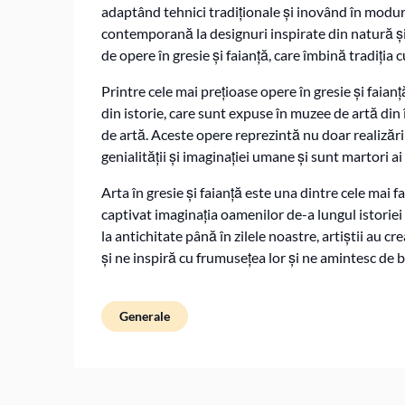
adaptând tehnici tradiționale și inovând în moduri 
contemporană la designuri inspirate din natură și
de opere în gresie și faianță, care îmbină tradiția
Printre cele mai prețioase opere în gresie și faian
din istorie, care sunt expuse în muzee de artă din 
de artă. Aceste opere reprezintă nu doar realizări 
genialității și imaginației umane și sunt martori ai
Arta în gresie și faianță este una dintre cele mai f
captivat imaginația oamenilor de-a lungul istoriei
la antichitate până în zilele noastre, artiștii au cr
și ne inspiră cu frumusețea lor și ne amintesc de b
Generale