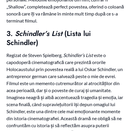
„Shallow”, completează perfect povestea, oferind o coloană
sonoră care îți va rămâne în minte mult timp după ce s-a
terminat filmul.
3.
Schindler’s List
(Lista lui
Schindler)
Regizat de Steven Spielberg,
Schindler’s List
este o
capodoperă cinematografică care prezintă ororile
Holocaustului prin povestea reală a lui Oskar Schindler, un
antreprenor german care salvează peste o mie de evrei.
Filmul este un memento cutremurător al atrocităților din
acea perioadă, dar și o poveste de curaj și umanitate.
Imaginea neagră și albă accentuează tragedia și emoția, iar
scena finală, când supraviețuitorii își depun omagiul lui
Schindler, este una dintre cele mai emoționante momente
din istoria cinematografiei. Această dramă ne obligă să ne
confruntăm cu istoria și să reflectăm asupra puterii