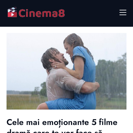
Skip
to
content
Cele mai emoționante 5 filme
dramă care te vor face să