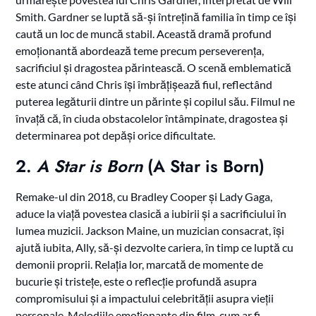
Smith. Gardner se luptă să-și întrețină familia în timp ce își
caută un loc de muncă stabil. Această dramă profund
emoționantă abordează teme precum perseverența,
sacrificiul și dragostea părintească. O scenă emblematică
este atunci când Chris își îmbrățișează fiul, reflectând
puterea legăturii dintre un părinte și copilul său. Filmul ne
învață că, în ciuda obstacolelor întâmpinate, dragostea și
determinarea pot depăși orice dificultate.
2.
A Star is Born
(A Star is Born)
Remake-ul din 2018, cu Bradley Cooper și Lady Gaga,
aduce la viață povestea clasică a iubirii și a sacrificiului în
lumea muzicii. Jackson Maine, un muzician consacrat, își
ajută iubita, Ally, să-și dezvolte cariera, în timp ce luptă cu
demonii proprii. Relația lor, marcată de momente de
bucurie și tristețe, este o reflecție profundă asupra
compromisului și a impactului celebrității asupra vieții
personale. Melodiile emoționante din film, cum ar fi