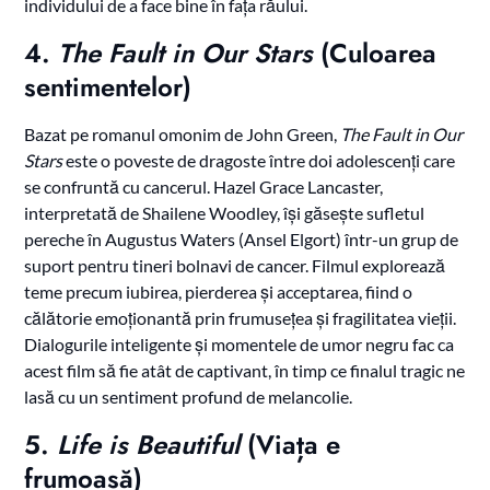
individului de a face bine în fața răului.
4.
The Fault in Our Stars
(Culoarea
sentimentelor)
Bazat pe romanul omonim de John Green,
The Fault in Our
Stars
este o poveste de dragoste între doi adolescenți care
se confruntă cu cancerul. Hazel Grace Lancaster,
interpretată de Shailene Woodley, își găsește sufletul
pereche în Augustus Waters (Ansel Elgort) într-un grup de
suport pentru tineri bolnavi de cancer. Filmul explorează
teme precum iubirea, pierderea și acceptarea, fiind o
călătorie emoționantă prin frumusețea și fragilitatea vieții.
Dialogurile inteligente și momentele de umor negru fac ca
acest film să fie atât de captivant, în timp ce finalul tragic ne
lasă cu un sentiment profund de melancolie.
5.
Life is Beautiful
(Viața e
frumoasă)