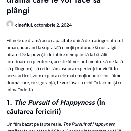
plângi
cinefilul,
octombrie 2, 2024
Filmele de dramă au o capacitate unică de a atinge sufletul
uman, aducând la suprafață emoții profunde și nostalgii
uitate. De la povești de iubire neîmplinită la bătălii
interioare cu pierderea, aceste filme sunt menite să ne facă
să plângem și să reflectăm asupra experiențelor vieții. În
acest articol, vom explora cele mai emoționante cinci filme
dramă care, cu siguranță, te vor lăsa cu ochii în lacrimi și cu
inima îndoită.
1.
The Pursuit of Happyness
(În
căutarea fericirii)
Un film bazat pe fapte reale,
The Pursuit of Happyness
urmărește povestea lui Chris Gardner, interpretat de Will