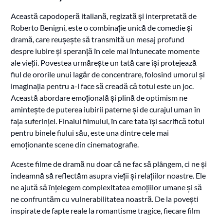
Această capodoperă italiană, regizată și interpretată de
Roberto Benigni, este o combinație unică de comedie și
dramă, care reușește să transmită un mesaj profund
despre iubire și speranță în cele mai întunecate momente
ale vieții. Povestea urmărește un tată care își protejează
fiul de ororile unui lagăr de concentrare, folosind umorul și
imaginația pentru a-l face să creadă că totul este un joc.
Această abordare emoțională și plină de optimism ne
amintește de puterea iubirii paterne și de curajul uman în
fața suferinței. Finalul filmului, în care tata își sacrifică totul
pentru binele fiului său, este una dintre cele mai
emoționante scene din cinematografie.
Aceste filme de dramă nu doar că ne fac să plângem, ci ne și
îndeamnă să reflectăm asupra vieții și relațiilor noastre. Ele
ne ajută să înțelegem complexitatea emoțiilor umane și să
ne confruntăm cu vulnerabilitatea noastră. De la povești
inspirate de fapte reale la romantisme tragice, fiecare film