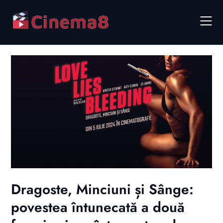
Skip
to
content
Dragoste, Minciuni și Sânge:
povestea întunecată a două