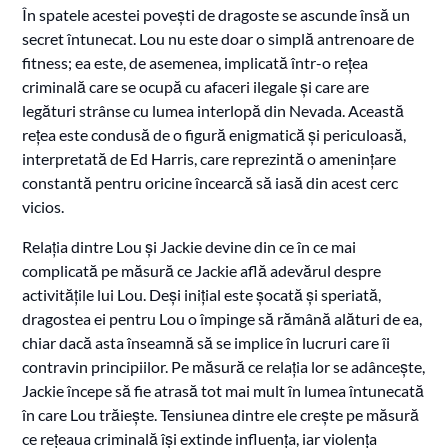
În spatele acestei povești de dragoste se ascunde însă un
secret întunecat. Lou nu este doar o simplă antrenoare de
fitness; ea este, de asemenea, implicată într-o rețea
criminală care se ocupă cu afaceri ilegale și care are
legături strânse cu lumea interlopă din Nevada. Această
rețea este condusă de o figură enigmatică și periculoasă,
interpretată de Ed Harris, care reprezintă o amenințare
constantă pentru oricine încearcă să iasă din acest cerc
vicios.
Relația dintre Lou și Jackie devine din ce în ce mai
complicată pe măsură ce Jackie află adevărul despre
activitățile lui Lou. Deși inițial este șocată și speriată,
dragostea ei pentru Lou o împinge să rămână alături de ea,
chiar dacă asta înseamnă să se implice în lucruri care îi
contravin principiilor. Pe măsură ce relația lor se adâncește,
Jackie începe să fie atrasă tot mai mult în lumea întunecată
în care Lou trăiește. Tensiunea dintre ele crește pe măsură
ce rețeaua criminală își extinde influența, iar violența