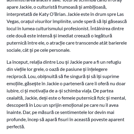
apare Jackie, o culturistă frumoasă și ambițioasă,
interpretată de Katy O’Brian. Jackie este în drum spre Las
Vegas, orașul visurilor împlinite, unde speră să își găsească
locul în lumea culturismului profesionist. Întâlnirea dintre
cele două este intensă și imediat creează o legătură
puternică între ele, o atracție care transcende atât barierele
sociale, cât și pe cele personale.
La început, relația dintre Lou și Jackie pare a fi un refugiu
din viețile lor grele, o oază de pasiune și înțelegere
reciprocă. Lou, obișnuită să fie singură și să își suprime
emoțiile, găsește în Jackie o parteneră care îi oferă nu doar
iubire, ci și motivația de a-și schimba viața. De partea
cealaltă, Jackie, deși este o femeie puternică fizic și mental,
descoperă în Lou un sprijin emoțional pe care nu îl avea
înainte. Dar, pe măsură ce sentimentele lor devin mai
profunde, încep să apară fisuri în această poveste aparent
perfectă.