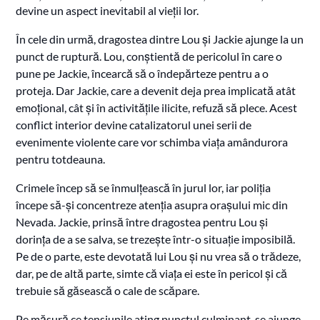
devine un aspect inevitabil al vieții lor.
În cele din urmă, dragostea dintre Lou și Jackie ajunge la un
punct de ruptură. Lou, conștientă de pericolul în care o
pune pe Jackie, încearcă să o îndepărteze pentru a o
proteja. Dar Jackie, care a devenit deja prea implicată atât
emoțional, cât și în activitățile ilicite, refuză să plece. Acest
conflict interior devine catalizatorul unei serii de
evenimente violente care vor schimba viața amândurora
pentru totdeauna.
Crimele încep să se înmulțească în jurul lor, iar poliția
începe să-și concentreze atenția asupra orașului mic din
Nevada. Jackie, prinsă între dragostea pentru Lou și
dorința de a se salva, se trezește într-o situație imposibilă.
Pe de o parte, este devotată lui Lou și nu vrea să o trădeze,
dar, pe de altă parte, simte că viața ei este în pericol și că
trebuie să găsească o cale de scăpare.
Pe măsură ce tensiunile ating punctul culminant, se ajunge