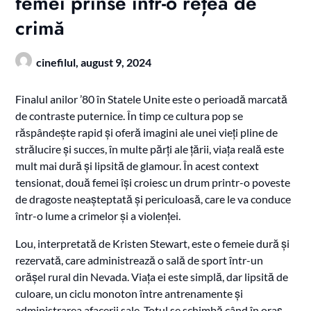
femei prinse într-o rețea de
crimă
cinefilul,
august 9, 2024
Finalul anilor ’80 în Statele Unite este o perioadă marcată
de contraste puternice. În timp ce cultura pop se
răspândește rapid și oferă imagini ale unei vieți pline de
strălucire și succes, în multe părți ale țării, viața reală este
mult mai dură și lipsită de glamour. În acest context
tensionat, două femei își croiesc un drum printr-o poveste
de dragoste neașteptată și periculoasă, care le va conduce
într-o lume a crimelor și a violenței.
Lou, interpretată de Kristen Stewart, este o femeie dură și
rezervată, care administrează o sală de sport într-un
orășel rural din Nevada. Viața ei este simplă, dar lipsită de
culoare, un ciclu monoton între antrenamente și
administrarea afacerii sale. Totul se schimbă când în oraș