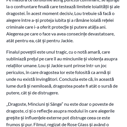
la o confruntare finală care testează limitele loialității și ale
dragostei. În acest moment decisiv, Lou trebuie să facă o
alegere între a-și proteja iubita și a rămâne loială rețelei
criminale care i-a oferit protecție și putere atâția ani.
Alegerea pe care o face va avea consecințe devastatoare,
atât pentru ea, cât și pentru Jackie.
Finalul poveștii este unul tragic, cu o notă amară, care
subliniază prețul pe care îl au minciunile și violența asupra
relațiilor umane. Lou și Jackie sunt prinse într-un joc
periculos, în care dragostea lor este folosită ca armă și
unde nu există învingători. Concluzia este că, în această
lume dură și nemiloasă, dragostea poate fi atât o sursă de
putere, cât și de distrugere.
„Dragoste, Minciuni și Sânge” nu este doar o poveste de
dragoste, ci și o reflecție asupra modului în care alegerile
greșite și influențele externe pot distruge ceea ce este
frumos și pur. Filmul, regizat de Rose Glass și având o