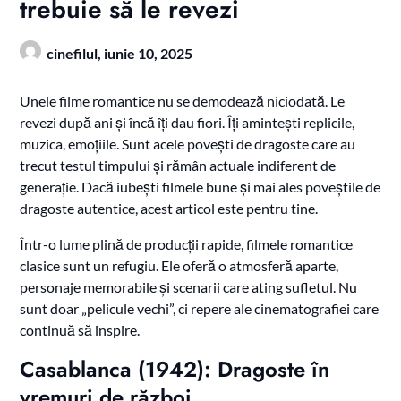
trebuie să le revezi
cinefilul,
iunie 10, 2025
Unele filme romantice nu se demodează niciodată. Le
revezi după ani și încă îți dau fiori. Îți amintești replicile,
muzica, emoțiile. Sunt acele povești de dragoste care au
trecut testul timpului și rămân actuale indiferent de
generație. Dacă iubești filmele bune și mai ales poveștile de
dragoste autentice, acest articol este pentru tine.
Într-o lume plină de producții rapide, filmele romantice
clasice sunt un refugiu. Ele oferă o atmosferă aparte,
personaje memorabile și scenarii care ating sufletul. Nu
sunt doar „pelicule vechi”, ci repere ale cinematografiei care
continuă să inspire.
Casablanca (1942): Dragoste în
vremuri de război