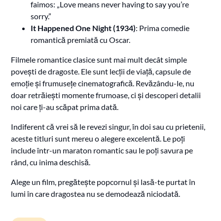
faimos: „Love means never having to say you’re
sorry.”
It Happened One Night (1934)
: Prima comedie
romantică premiată cu Oscar.
Filmele romantice clasice sunt mai mult decât simple
povești de dragoste. Ele sunt lecții de viață, capsule de
emoție și frumusețe cinematografică. Revăzându-le, nu
doar retrăiești momente frumoase, ci și descoperi detalii
noi care ți-au scăpat prima dată.
Indiferent că vrei să le revezi singur, în doi sau cu prietenii,
aceste titluri sunt mereu o alegere excelentă. Le poți
include într-un maraton romantic sau le poți savura pe
rând, cu inima deschisă.
Alege un film, pregătește popcornul și lasă-te purtat în
lumi în care dragostea nu se demodează niciodată.