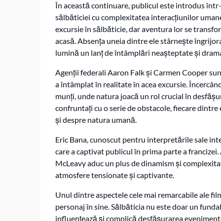
În această continuare, publicul este introdus înt
sălbăticiei cu complexitatea interacțiunilor umane
excursie în sălbăticie, dar aventura lor se transf
acasă. Absența uneia dintre ele stârnește îngrijora
lumină un lanț de întâmplări neașteptate și drama
Agenții federali Aaron Falk și Carmen Cooper sunt
a întâmplat în realitate în acea excursie. Încercân
munți, unde natura joacă un rol crucial în desfășur
confruntați cu o serie de obstacole, fiecare dintr
și despre natura umană.
Eric Bana, cunoscut pentru interpretările sale inte
care a captivat publicul în prima parte a francizei
McLeavy aduc un plus de dinamism și complexitate
atmosfere tensionate și captivante.
Unul dintre aspectele cele mai remarcabile ale fi
personaj în sine. Sălbăticia nu este doar un funda
influențează și complică desfășurarea evenimentel