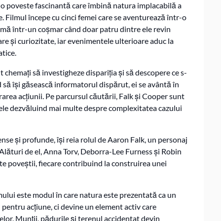
r-o poveste fascinantă care îmbină natura implacabilă a
. Filmul începe cu cinci femei care se aventurează într-o
ormă într-un coșmar când doar patru dintre ele revin
re și curiozitate, iar evenimentele ulterioare aduc la
tice.
 chemați să investigheze dispariția și să descopere ce s-
d să își găsească informatorul dispărut, ei se avântă în
area acțiunii. Pe parcursul căutării, Falk și Cooper sunt
e ele dezvăluind mai multe despre complexitatea cazului
nse și profunde, își reia rolul de Aaron Falk, un personaj
. Alături de el, Anna Torv, Deborra-Lee Furness și Robin
 poveștii, fiecare contribuind la construirea unei
lmului este modul în care natura este prezentată ca un
l pentru acțiune, ci devine un element activ care
or. Munții, pădurile și terenul accidentat devin