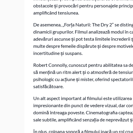
obstacole și provocări pentru personajele princip
amplificând tensiunea.
De asemenea, „Forța Naturii: The Dry 2” se disting
dinamicii grupurilor. Filmul analizează modul în ca
adevăruri ascunse și pot testa limitele încrederii 
multe despre femeile dispărute și despre motivele 
incertitudine și suspans.
Robert Connolly, cunoscut pentru abilitatea sa de
să mențină un ritm alert și o atmosferă de tensiu
psihologic cu acțiune și mister, oferind spectator
satisfăcătoare.
Un alt aspect important al filmului este utilizarea 
impresionante din punct de vedere vizual, dar cont
domină întreaga poveste. Cinematografia captează
sale subtile, amplificând senzația de neprevăzut și
În plus, coloana sonoră a filmului joacă un rol cr