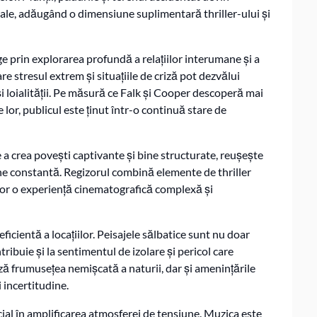
ale, adăugând o dimensiune suplimentară thriller-ului și
e prin explorarea profundă a relațiilor interumane și a
re stresul extrem și situațiile de criză pot dezvălui
și loialității. Pe măsură ce Falk și Cooper descoperă mai
lor, publicul este ținut într-o continuă stare de
 a crea povești captivante și bine structurate, reușește
ne constantă. Regizorul combină elemente de thriller
ilor o experiență cinematografică complexă și
eficientă a locațiilor. Peisajele sălbatice sunt nu doar
ribuie și la sentimentul de izolare și pericol care
 frumusețea nemișcată a naturii, dar și amenințările
 incertitudine.
ucial în amplificarea atmosferei de tensiune. Muzica este