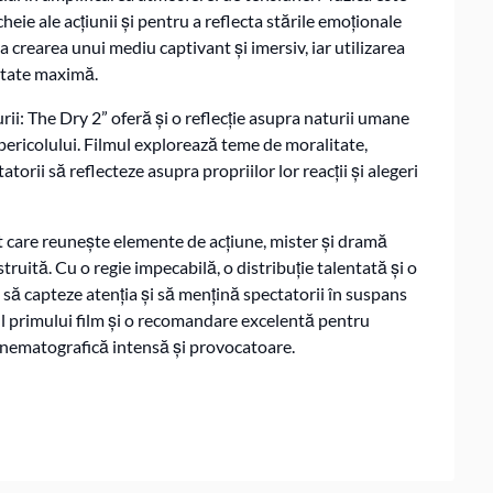
eie ale acțiunii și pentru a reflecta stările emoționale
 crearea unui mediu captivant și imersiv, iar utilizarea
itate maximă.
urii: The Dry 2” oferă și o reflecție asupra naturii umane
ța pericolului. Filmul explorează teme de moralitate,
orii să reflecteze asupra propriilor lor reacții și alegeri
it care reunește elemente de acțiune, mister și dramă
ruită. Cu o regie impecabilă, o distribuție talentată și o
să capteze atenția și să mențină spectatorii în suspans
l primului film și o recomandare excelentă pentru
 cinematografică intensă și provocatoare.