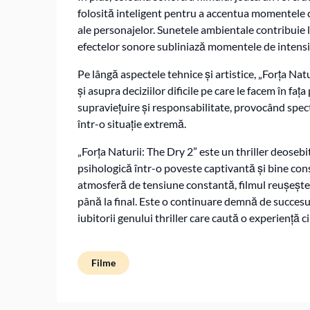
folosită inteligent pentru a accentua momentele ch
ale personajelor. Sunetele ambientale contribuie la
efectelor sonore subliniază momentele de intens
Pe lângă aspectele tehnice și artistice, „Forța Nat
și asupra deciziilor dificile pe care le facem în fa
supraviețuire și responsabilitate, provocând spectat
într-o situație extremă.
„Forța Naturii: The Dry 2” este un thriller deoseb
psihologică într-o poveste captivantă și bine const
atmosferă de tensiune constantă, filmul reușește 
până la final. Este o continuare demnă de succesu
iubitorii genului thriller care caută o experiență
Filme