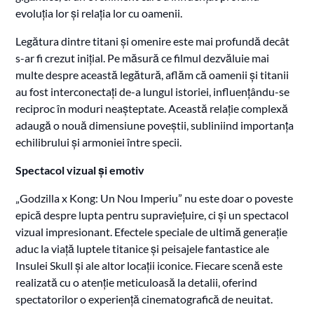
evoluția lor și relația lor cu oamenii.
Legătura dintre titani și omenire este mai profundă decât
s-ar fi crezut inițial. Pe măsură ce filmul dezvăluie mai
multe despre această legătură, aflăm că oamenii și titanii
au fost interconectați de-a lungul istoriei, influențându-se
reciproc în moduri neașteptate. Această relație complexă
adaugă o nouă dimensiune poveștii, subliniind importanța
echilibrului și armoniei între specii.
Spectacol vizual și emotiv
„Godzilla x Kong: Un Nou Imperiu” nu este doar o poveste
epică despre lupta pentru supraviețuire, ci și un spectacol
vizual impresionant. Efectele speciale de ultimă generație
aduc la viață luptele titanice și peisajele fantastice ale
Insulei Skull și ale altor locații iconice. Fiecare scenă este
realizată cu o atenție meticuloasă la detalii, oferind
spectatorilor o experiență cinematografică de neuitat.