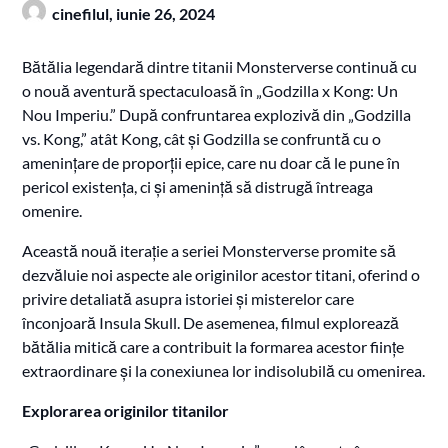
cinefilul,
iunie 26, 2024
Bătălia legendară dintre titanii Monsterverse continuă cu
o nouă aventură spectaculoasă în „Godzilla x Kong: Un
Nou Imperiu.” După confruntarea explozivă din „Godzilla
vs. Kong,” atât Kong, cât și Godzilla se confruntă cu o
amenințare de proporții epice, care nu doar că le pune în
pericol existența, ci și amenință să distrugă întreaga
omenire.
Această nouă iterație a seriei Monsterverse promite să
dezvăluie noi aspecte ale originilor acestor titani, oferind o
privire detaliată asupra istoriei și misterelor care
înconjoară Insula Skull. De asemenea, filmul explorează
bătălia mitică care a contribuit la formarea acestor ființe
extraordinare și la conexiunea lor indisolubilă cu omenirea.
Explorarea originilor titanilor