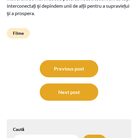
interconectați și depindem unii de alții pentru a supraviețui
și a prospera.
Filme
Navigare
în
Previous post
articole
Next post
Caută