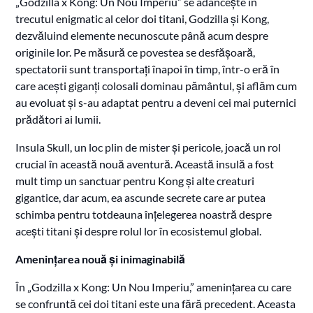
„Godzilla x Kong: Un Nou Imperiu” se adâncește în
trecutul enigmatic al celor doi titani, Godzilla și Kong,
dezvăluind elemente necunoscute până acum despre
originile lor. Pe măsură ce povestea se desfășoară,
spectatorii sunt transportați înapoi în timp, într-o eră în
care acești giganți colosali dominau pământul, și aflăm cum
au evoluat și s-au adaptat pentru a deveni cei mai puternici
prădători ai lumii.
Insula Skull, un loc plin de mister și pericole, joacă un rol
crucial în această nouă aventură. Această insulă a fost
mult timp un sanctuar pentru Kong și alte creaturi
gigantice, dar acum, ea ascunde secrete care ar putea
schimba pentru totdeauna înțelegerea noastră despre
acești titani și despre rolul lor în ecosistemul global.
Amenințarea nouă și inimaginabilă
În „Godzilla x Kong: Un Nou Imperiu,” amenințarea cu care
se confruntă cei doi titani este una fără precedent. Aceasta