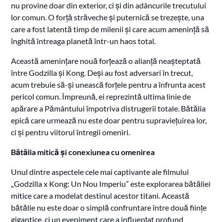
nu provine doar din exterior, ci și din adâncurile trecutului
lor comun. O forță străveche și puternică se trezește, una
care a fost latentă timp de milenii și care acum amenință să
înghită întreaga planetă într-un haos total.
Această amenințare nouă forțează o alianță neașteptată
între Godzilla și Kong. Deși au fost adversari în trecut,
acum trebuie să-și unească forțele pentru a înfrunta acest
pericol comun. Împreună, ei reprezintă ultima linie de
apărare a Pământului împotriva distrugerii totale. Bătălia
epică care urmează nu este doar pentru supraviețuirea lor,
ci și pentru viitorul întregii omeniri.
Bătălia mitică și conexiunea cu omenirea
Unul dintre aspectele cele mai captivante ale filmului
„Godzilla x Kong: Un Nou Imperiu” este explorarea bătăliei
mitice care a modelat destinul acestor titani. Această
bătălie nu este doar o simplă confruntare între două ființe
gigantice, ci un eveniment care a influențat profund