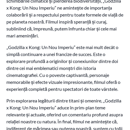
schimbările climatice și pierderea biodiversității, „Godzilla
x Kong: Un Nou Imperiu” ne amintește de importanța
colaborării și a respectului pentru toate formele de viață de
pe planeta noastră. Filmul inspiră speranță și curaj,
subliniind că, împreună, putem înfrunta chiar și cele mai
mari amenințări.
„Godzilla x Kong: Un Nou Imperiu” este mai mult decât o
simplă continuare a unei francize de succes. Este o
explorare profundă a originilor și conexiunilor dintre doi
dintre cei mai emblematici monștri din istoria
cinematografiei. Cu o poveste captivantă, personaje
memorabile și efecte vizuale impresionante, filmul oferă o
experiență completă pentru spectatori de toate vârstele.
Prin explorarea legăturii dintre titani și omenire, „Godzilla
x Kong: Un Nou Imperiu” aduce în prim-plan teme
relevante și actuale, oferind un comentariu profund asupra
relației noastre cu natura. În final, filmul ne amintește că,
indiferent de mărimea sau puterea noastră, suntem cu toții