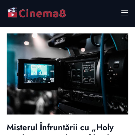
Skip
to
content
Misterul Înfruntării cu „Holy