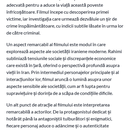
adecvată pentru a aduce la viață această poveste
înfricoșătoare. Filmul începe cu descoperirea primei
victime, iar investigația care urmează dezvăluie un șir de
crime înspăimântătoare, cu indicii subtile lăsate în urma lor
de către criminal.
Un aspect remarcabil al filmului este modul în care
explorează aspecte ale societății iraniene moderne. Rahimi
subliniază tensiunile sociale și discrepanțele economice
care există în țară, oferind o perspectivă profundă asupra
vieții în Iran. Prin intermediul personajelor principale și al
interacțiunilor lor, filmul aruncă o lumină asupra unor
aspecte sensibile ale societății, cum ar fi lupta pentru
supraviețuire și dorința de a scăpa de condițiile dificile.
Un alt punct de atracție al filmului este interpretarea
remarcabilă a actorilor. De la protagonistul dedicat și
hotărât până la antagoniștii tulburători și enigmatici,
fiecare personaj aduce o adâncime și o autenticitate