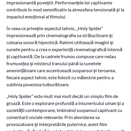
impresionantă poveștii. Performanțele lor captivante
contribuie în mod semnificativ la atmosfera tensionată și la
impactul emoțional al filmului.
În ceea ce privește aspectul tehnic, „Holy Spider”
impresionează prin cinematografia sa strălucitoare și
coloana sonoră hipnotică. Rahimi utilizează imagini și
sunete pentru a crea o experiență cinematografică intensă
și captivantă. De la cadrele frumos compuse care redau
frumusețea și misterul Iranului până la sunetele
amenințătoare care accentuează suspansul și teroarea,
fiecare aspect tehnic este folosit cu măiestrie pentru a
sublinia povestea tulburătoare.
„Holy Spider” este mult mai mult decât un simplu film de
groază. Este o explorare profundă a întunericului uman și a
societății contemporane, îmbinând suspansul captivant cu
comentarii sociale relevante. Prin abordarea sa
provocatoare și interpretările puternice, acest film