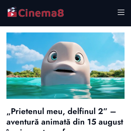
Skip
to
content
„Prietenul meu, delfinul 2” –
aventură animată din 15 august