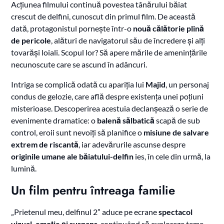
Acțiunea filmului continuă povestea tânărului băiat
crescut de delfini, cunoscut din primul film. De această
dată, protagonistul pornește într-o
nouă călătorie plină
de pericole
, alături de navigatorul său de încredere și alți
tovarăși loiali. Scopul lor? Să apere mările de amenințările
necunoscute care se ascund în adâncuri.
Intriga se complică odată cu apariția lui
Majid
, un personaj
condus de gelozie, care află despre existența unei poțiuni
misterioase. Descoperirea acestuia declanșează o serie de
evenimente dramatice: o
balenă sălbatică
scapă de sub
control, eroii sunt nevoiți să planifice o
misiune de salvare
extrem de riscantă
, iar adevărurile ascunse despre
originile umane ale băiatului-delfin
ies, în cele din urmă, la
lumină.
Un film pentru întreaga familie
„Prietenul meu, delfinul 2” aduce pe ecrane
spectacol
vizual, emoție și suspans
, continuând să exploreze teme