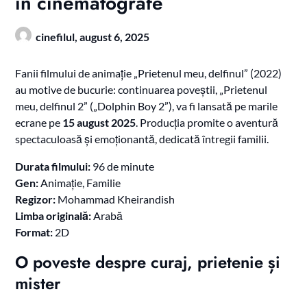
în cinematografe
cinefilul,
august 6, 2025
Fanii filmului de animație „Prietenul meu, delfinul” (2022)
au motive de bucurie: continuarea poveștii, „Prietenul
meu, delfinul 2” („Dolphin Boy 2”), va fi lansată pe marile
ecrane pe
15 august 2025
. Producția promite o aventură
spectaculoasă și emoționantă, dedicată întregii familii.
Durata filmului:
96 de minute
Gen:
Animație, Familie
Regizor:
Mohammad Kheirandish
Limba originală:
Arabă
Format:
2D
O poveste despre curaj, prietenie și
mister