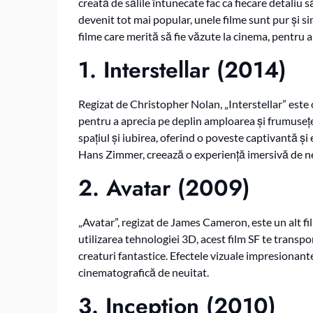
creată de sălile întunecate fac ca fiecare detaliu 
devenit tot mai popular, unele filme sunt pur și si
filme care merită să fie văzute la cinema, pentru 
1.
Interstellar
(2014)
Regizat de Christopher Nolan, „Interstellar” este
pentru a aprecia pe deplin amploarea și frumuseț
spațiul și iubirea, oferind o poveste captivantă ș
Hans Zimmer, creează o experiență imersivă de n
2.
Avatar
(2009)
„Avatar”, regizat de James Cameron, este un alt fi
utilizarea tehnologiei 3D, acest film SF te transpo
creaturi fantastice. Efectele vizuale impresionant
cinematografică de neuitat.
3.
Inception
(2010)